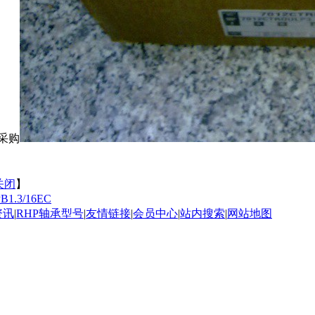
T采购
关闭
】
PB1.3/16EC
资讯
|
RHP轴承型号
|
友情链接
|
会员中心
|
站内搜索
|
网站地图